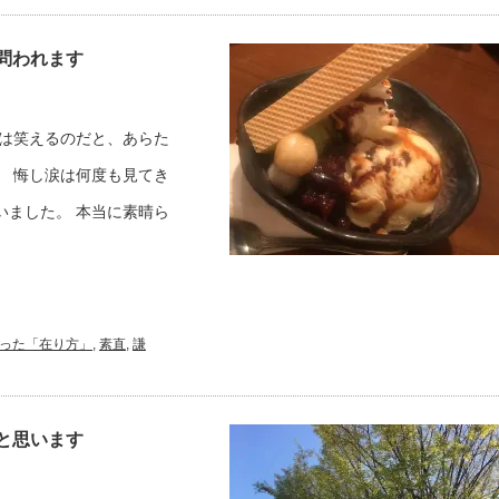
問われます
後は笑えるのだと、あらた
、 悔し涙は何度も見てき
いました。 本当に素晴ら
った「在り方」
,
素直
,
謙
と思います