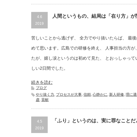
人間というもの、結局は「在り方」が
4.6
2019
苦しいことから逃げず、 全力でやり抜いたらば、 最
めて思います。広島での研修を終え、 人事担当の方が
たが、嬉し涙というのは初めて見た、 とおっしゃって
しい2日間でした。
続きを読む
ブログ
やり抜く力
,
プロセスが大事
,
信頼
,
心静かに
,
新人研修
,
理に適
虚
,
貢献
「ふり」というのは、実に罪なことだ
4.5
2019