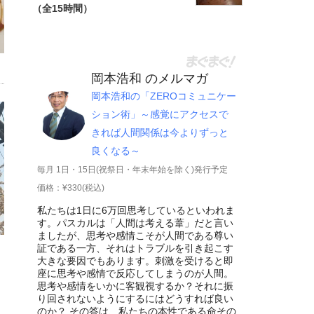
（全15時間）
岡本浩和 のメルマガ
岡本浩和の「ZEROコミュニケー
ション術」～感覚にアクセスで
きれば人間関係は今よりずっと
良くなる～
毎月 1日・15日(祝祭日・年末年始を除く)発行予定
価格：¥330(税込)
私たちは1日に6万回思考しているといわれま
す。パスカルは「人間は考える葦」だと言い
ましたが、思考や感情こそが人間である尊い
証である一方、それはトラブルを引き起こす
大きな要因でもあります。刺激を受けると即
座に思考や感情で反応してしまうのが人間。
思考や感情をいかに客観視するか？それに振
り回されないようにするにはどうすれば良い
のか？ その答は、私たちの本性である命その