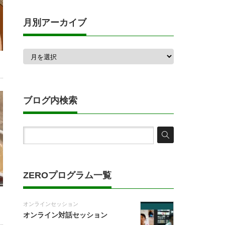
月別アーカイブ
月
別
ア
ー
カ
イ
ブ
ブログ内検索
ZEROプログラム一覧
オンラインセッション
オンライン対話セッション