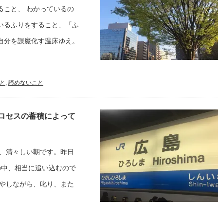
ること、 わかっているの
いるふりをすること、「ふ
自分を誤魔化す温床ゆえ。
と
,
諦めないこと
ロセスの蓄積によって
い、清々しい朝です。昨日
の中、相当に追い込むので
冷やしながら、叱り、また