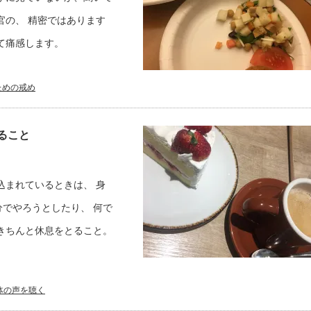
官の、 精密ではあります
て痛感します。
ための戒め
ること
込まれているときは、 身
でやろうとしたり、 何で
きちんと休息をとること。
体の声を聴く