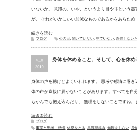
いないか。 意識の、いや、というより目や耳という器
が、 それがいかにいい加減なものであるかをあらため
続きを読む
ブログ
心の目
,
聞いていない
,
見ていない
,
過信しない
身体を休めること、そして、心を休め
4.10
2019
身体の声を聴けとよくいわれます。 思考や感情に巻き
体の声が直接に届かないことがあります。すべてを自分
もかんでも抱え込んだり、 無理をしないことですね。
続きを読む
ブログ
事実と思考・感情
,
休息をとる
,
早寝早起き
,
無理をしない
,
身