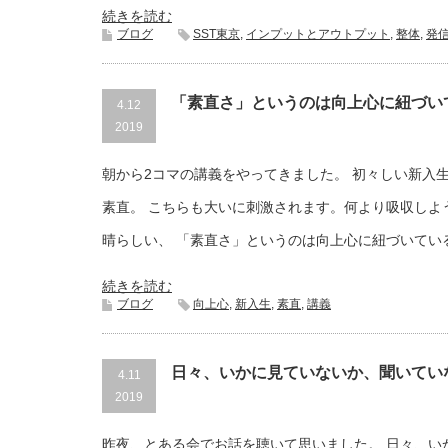
続きを読む
ブログ
SST東京
,
インプットとアウトプット
,
整体
,
発
「素直さ」というのは向上心に紐づい
4.12
2019
朝から2コマの講義をやってきました。 初々しい新入
素直。 こちらも大いに刺激されます。何より吸収しよ
晴らしい、 「素直さ」というのは向上心に紐づいてい
続きを読む
ブログ
向上心
,
新入生
,
素直
,
講義
日々、いかに見ていないか、聞いてい
4.11
2019
昨夜、とある会でお話を聴いて思いました。 日々、い