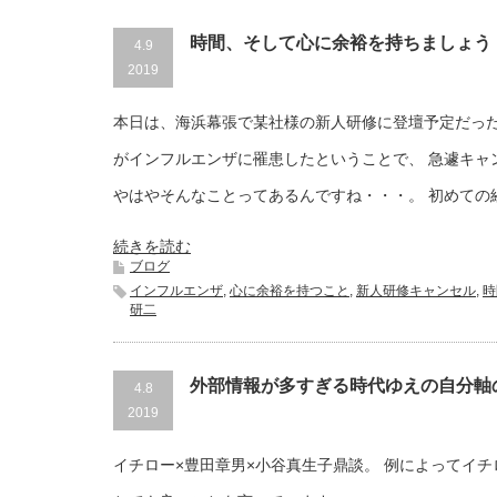
時間、そして心に余裕を持ちましょう
4.9
2019
本日は、海浜幕張で某社様の新人研修に登壇予定だった
がインフルエンザに罹患したということで、 急遽キャ
やはやそんなことってあるんですね・・・。 初めての
続きを読む
ブログ
インフルエンザ
,
心に余裕を持つこと
,
新人研修キャンセル
,
時
研二
外部情報が多すぎる時代ゆえの自分軸
4.8
2019
イチロー×豊田章男×小谷真生子鼎談。 例によってイ