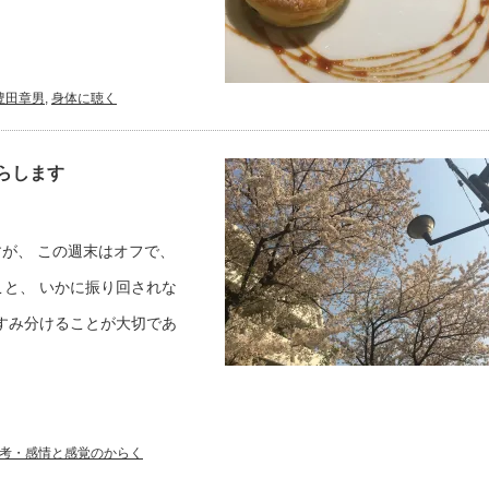
豊田章男
,
身体に聴く
らします
すが、 この週末はオフで、
と、 いかに振り回されな
すみ分けることが大切であ
考・感情と感覚のからく