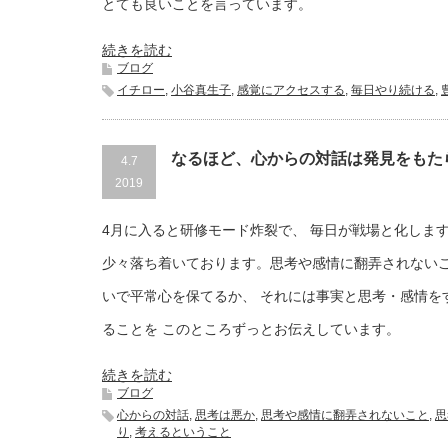
とても良いことを言っています。
続きを読む
ブログ
イチロー
,
小谷真生子
,
感覚にアクセスする
,
毎日やり続ける
,
なるほど、心からの対話は発見をもた
4.7
2019
4月に入ると研修モード炸裂で、 毎日が戦場と化しま
少々落ち着いております。思考や感情に翻弄されないこ
いで平常心を保てるか、 それには事実と思考・感情を
ることを このところずっとお伝えしています。
続きを読む
ブログ
心からの対話
,
思考は悪か
,
思考や感情に翻弄されないこと
,
思
り
,
考えるということ