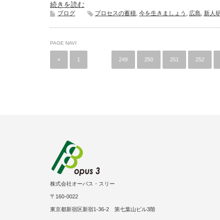
続きを読む
ブログ
プロセスの蓄積
,
今を生きましょう
,
広島
,
新人
PAGE NAVI
«
1
…
249
250
251
252
株式会社オーパス・スリー
〒160-0022
東京都新宿区新宿1-36-2 第七葉山ビル3階