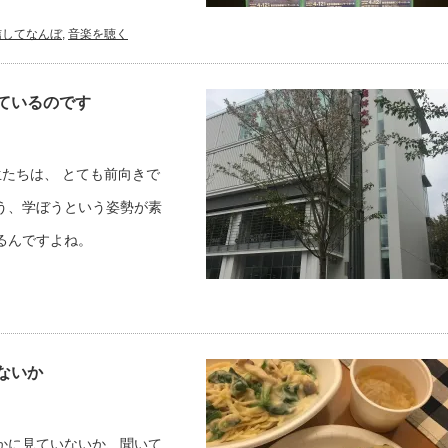
信してなんぼ
,
音楽を聴く
ているのです
生たちは、 とても前向きで
う、学ぼうという姿勢が素
るんですよね。
ないか
かに見ていないか、聞いて