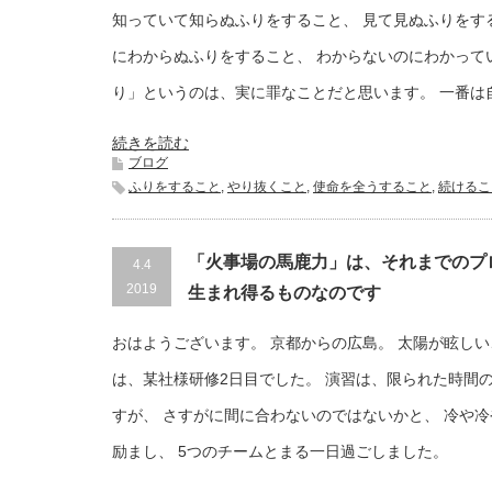
知っていて知らぬふりをすること、 見て見ぬふりをす
にわからぬふりをすること、 わからないのにわかって
り」というのは、実に罪なことだと思います。 一番は
続きを読む
ブログ
ふりをすること
,
やり抜くこと
,
使命を全うすること
,
続けるこ
「火事場の馬鹿力」は、それまでのプ
4.4
2019
生まれ得るものなのです
おはようございます。 京都からの広島。 太陽が眩し
は、某社様研修2日目でした。 演習は、限られた時間
すが、 さすがに間に合わないのではないかと、 冷や
励まし、 5つのチームとまる一日過ごしました。