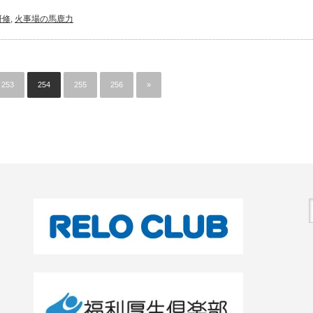
研修
,
火事場の馬鹿力
253
254
255
256
»