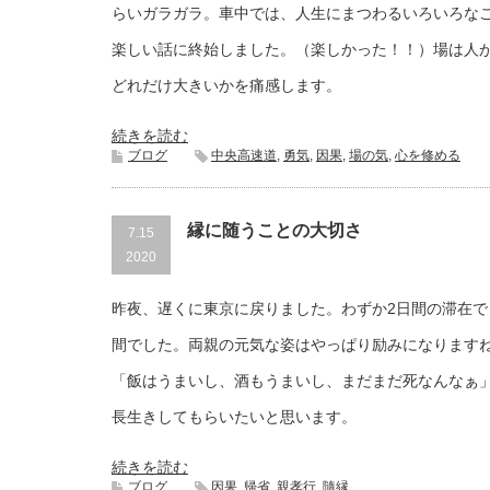
らいガラガラ。車中では、人生にまつわるいろいろな
楽しい話に終始しました。（楽しかった！！）場は人
どれだけ大きいかを痛感します。
続きを読む
ブログ
中央高速道
,
勇気
,
因果
,
場の気
,
心を修める
縁に随うことの大切さ
7.15
2020
昨夜、遅くに東京に戻りました。わずか2日間の滞在で
間でした。両親の元気な姿はやっぱり励みになります
「飯はうまいし、酒もうまいし、まだまだ死なんなぁ
長生きしてもらいたいと思います。
続きを読む
ブログ
因果
,
帰省
,
親孝行
,
隨縁