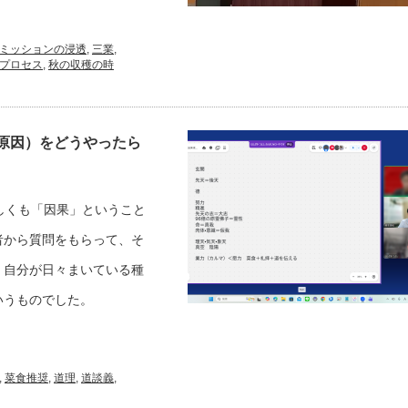
ミッションの浸透
,
三業
,
プロセス
,
秋の収穫の時
原因）をどうやったら
しくも「因果」ということ
者から質問をもらって、そ
、自分が日々まいている種
いうものでした。
,
菜食推奨
,
道理
,
道談義
,