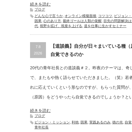
続きを読む
ブログ
どんな心で言うか
,
オンライン模擬面接
,
コツコツ
,
ビジョン・
因果
,
心のあり方
,
最終ゴールは人類の覚醒
,
目先の問題解決は
代
,
視野を拡げ、視座を上げる
,
道を仕事に生かすセミナー
【道談義】自分が日々まいている種（
7.8
2026
自覚できるのか
20代の青年社長との道談義＃２。昨夜のテーマは、奇
で、またもや熱く語らせていただきました。（笑）若
れに応えていくという形なのですが、もらった質問が
（原因）をどうやったら自覚できるのでしょうか？と
続きを読む
ブログ
ビジョン・ミッション
,
利他
,
因果
,
実践あるのみ
,
徳の光
,
自覚
青年社長