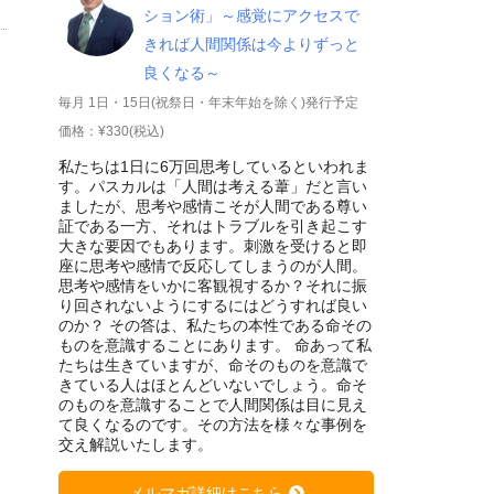
ション術」～感覚にアクセスで
きれば人間関係は今よりずっと
良くなる～
毎月 1日・15日(祝祭日・年末年始を除く)発行予定
価格：¥330(税込)
私たちは1日に6万回思考しているといわれま
す。パスカルは「人間は考える葦」だと言い
ましたが、思考や感情こそが人間である尊い
証である一方、それはトラブルを引き起こす
大きな要因でもあります。刺激を受けると即
座に思考や感情で反応してしまうのが人間。
思考や感情をいかに客観視するか？それに振
り回されないようにするにはどうすれば良い
のか？ その答は、私たちの本性である命その
ものを意識することにあります。 命あって私
たちは生きていますが、命そのものを意識で
きている人はほとんどいないでしょう。命そ
のものを意識することで人間関係は目に見え
て良くなるのです。その方法を様々な事例を
交え解説いたします。
メルマガ詳細はこちら