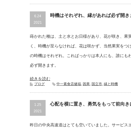
時機はそれぞれ、縁があれば必ず開き
6.24
2021
蒔かれた種は、土と水とお日様があり、花が咲き、果
く、時機が至らなければ、花は咲かず、当然果実をつ
の時機はそれぞれ。こればっかりは本人にも、誰にも
必ず開きます。
続きを読む
ブログ
中一素食店健福
,
因果
,
国立市
,
縁と時機
心配を横に置き、勇気をもって前向き
1.25
2021
昨日の中央高速道はとても空いていました。サービス