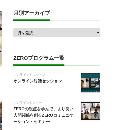
月別アーカイブ
月
別
ア
ー
カ
イ
ブ
ZEROプログラム一覧
オンラインセッション
オンライン対話セッション
オンラインセミナー
ZEROの視点を学んで、より良い
人間関係を創るZEROコミュニケ
ーション・セミナー