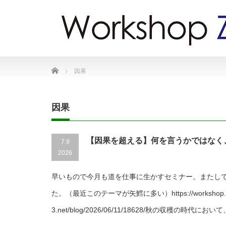
Home
因果
因果
【因果を超える】何を言うかではなく
7.9
2026
早いもので今月も道を仕事に生かすセミナー。またし
た。（最近このテーマが矢鱈に多い）https://workshop.o
3.net/blog/2026/06/11/18628/秋の収穫の時代