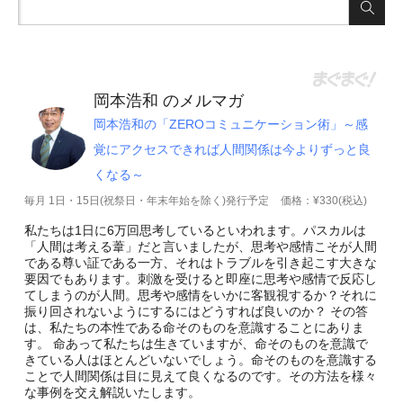
岡本浩和 のメルマガ
岡本浩和の「ZEROコミュニケーション術」～感
覚にアクセスできれば人間関係は今よりずっと良
くなる～
毎月 1日・15日(祝祭日・年末年始を除く)発行予定
価格：¥330(税込)
私たちは1日に6万回思考しているといわれます。パスカルは
「人間は考える葦」だと言いましたが、思考や感情こそが人間
である尊い証である一方、それはトラブルを引き起こす大きな
要因でもあります。刺激を受けると即座に思考や感情で反応し
てしまうのが人間。思考や感情をいかに客観視するか？それに
振り回されないようにするにはどうすれば良いのか？ その答
は、私たちの本性である命そのものを意識することにありま
す。 命あって私たちは生きていますが、命そのものを意識で
きている人はほとんどいないでしょう。命そのものを意識する
ことで人間関係は目に見えて良くなるのです。その方法を様々
な事例を交え解説いたします。