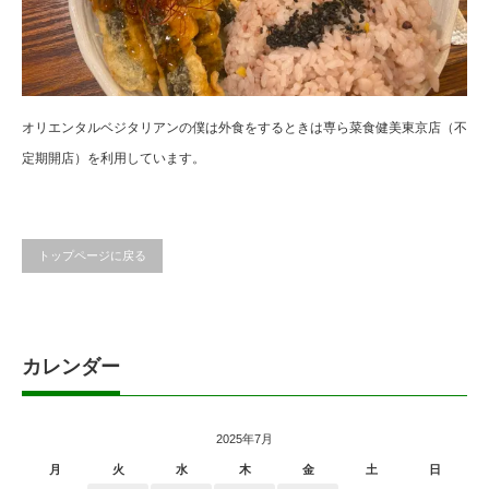
オリエンタルベジタリアンの僕は外食をするときは専ら菜食健美東京店（不
定期開店）を利用しています。
トップページに戻る
カレンダー
2025年7月
月
火
水
木
金
土
日