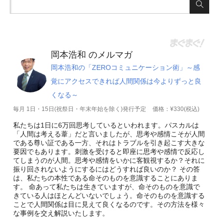
岡本浩和 のメルマガ
岡本浩和の「ZEROコミュニケーション術」～感
覚にアクセスできれば人間関係は今よりずっと良
くなる～
毎月 1日・15日(祝祭日・年末年始を除く)発行予定
価格：¥330(税込)
私たちは1日に6万回思考しているといわれます。パスカルは
「人間は考える葦」だと言いましたが、思考や感情こそが人間
である尊い証である一方、それはトラブルを引き起こす大きな
要因でもあります。刺激を受けると即座に思考や感情で反応し
てしまうのが人間。思考や感情をいかに客観視するか？それに
振り回されないようにするにはどうすれば良いのか？ その答
は、私たちの本性である命そのものを意識することにありま
す。 命あって私たちは生きていますが、命そのものを意識で
きている人はほとんどいないでしょう。命そのものを意識する
ことで人間関係は目に見えて良くなるのです。その方法を様々
な事例を交え解説いたします。