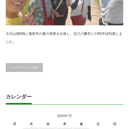
今日は朝6時に蓮田市の妻の実家を出発し、近江八幡市に13時半頃到着しま
した。
トップページに戻る
カレンダー
2025年7月
月
火
水
木
金
土
日