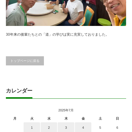
30年来の後輩たちとの「道」の学びは実に充実しておりました。
トップページに戻る
カレンダー
2025年7月
月
火
水
木
金
土
日
1
2
3
4
5
6