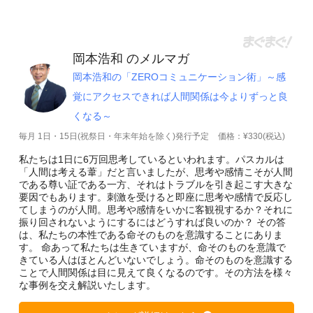
岡本浩和 のメルマガ
岡本浩和の「ZEROコミュニケーション術」～感
覚にアクセスできれば人間関係は今よりずっと良
くなる～
毎月 1日・15日(祝祭日・年末年始を除く)発行予定
価格：¥330(税込)
私たちは1日に6万回思考しているといわれます。パスカルは
「人間は考える葦」だと言いましたが、思考や感情こそが人間
である尊い証である一方、それはトラブルを引き起こす大きな
要因でもあります。刺激を受けると即座に思考や感情で反応し
てしまうのが人間。思考や感情をいかに客観視するか？それに
振り回されないようにするにはどうすれば良いのか？ その答
は、私たちの本性である命そのものを意識することにありま
す。 命あって私たちは生きていますが、命そのものを意識で
きている人はほとんどいないでしょう。命そのものを意識する
ことで人間関係は目に見えて良くなるのです。その方法を様々
な事例を交え解説いたします。