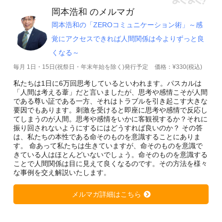
岡本浩和 のメルマガ
岡本浩和の「ZEROコミュニケーション術」～感
覚にアクセスできれば人間関係は今よりずっと良
くなる～
毎月 1日・15日(祝祭日・年末年始を除く)発行予定
価格：¥330(税込)
私たちは1日に6万回思考しているといわれます。パスカルは
「人間は考える葦」だと言いましたが、思考や感情こそが人間
である尊い証である一方、それはトラブルを引き起こす大きな
要因でもあります。刺激を受けると即座に思考や感情で反応し
てしまうのが人間。思考や感情をいかに客観視するか？それに
振り回されないようにするにはどうすれば良いのか？ その答
は、私たちの本性である命そのものを意識することにありま
す。 命あって私たちは生きていますが、命そのものを意識で
きている人はほとんどいないでしょう。命そのものを意識する
ことで人間関係は目に見えて良くなるのです。その方法を様々
な事例を交え解説いたします。
メルマガ詳細はこちら