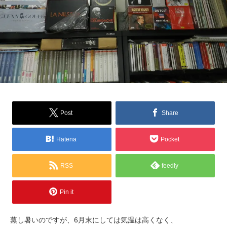
Post
Share
Hatena
Pocket
RSS
feedly
Pin it
蒸し暑いのですが、6月末にしては気温は高くなく、