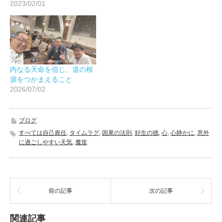
2023/02/01
内なる天命を信じ、道の根
源をつかまえること
2026/07/02
ブログ
すべては自己責任
,
タイムラグ
,
因果の法則
,
好生の德
,
心
,
心静かに
,
意外
に過ごしやすい天気
,
魔笛
前の記事
次の記事
関連記事