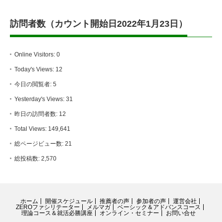
訪問者数（カウント開始日2022年1月23日）
Online Visitors:
0
Today's Views:
12
今日の閲覧者:
5
Yesterday's Views:
31
昨日の訪問者数:
12
Total Views:
149,641
総ページビュー数:
21
総投稿数:
2,570
ホーム
開催スケジュール
推薦者の声
参加者の声
運営会社
ZEROファシリテーター
メルマガ
ベーシック＆アドバンスコース
理論コース＆就活必勝講座
オンライン・セミナー
お問い合せ