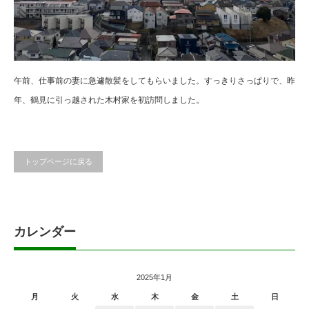
午前、仕事前の妻に急遽散髪をしてもらいました。すっきりさっぱりで、昨
年、鶴見に引っ越された木村家を初訪問しました。
トップページに戻る
カレンダー
2025年1月
月
火
水
木
金
土
日