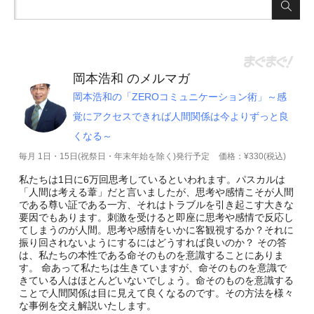
岡本浩和 のメルマガ
岡本浩和の「ZEROコミュニケーション術」～感
覚にアクセスできれば人間関係は今よりずっと良
くなる～
毎月 1日・15日(祝祭日・年末年始を除く)発行予定
価格：¥330(税込)
私たちは1日に6万回思考しているといわれます。パスカルは
「人間は考える葦」だと言いましたが、思考や感情こそが人間
である尊い証である一方、それはトラブルを引き起こす大きな
要因でもあります。刺激を受けると即座に思考や感情で反応し
てしまうのが人間。思考や感情をいかに客観視するか？それに
振り回されないようにするにはどうすれば良いのか？ その答
は、私たちの本性である命そのものを意識することにありま
す。 命あって私たちは生きていますが、命そのものを意識で
きている人はほとんどいないでしょう。命そのものを意識する
ことで人間関係は目に見えて良くなるのです。その方法を様々
な事例を交え解説いたします。