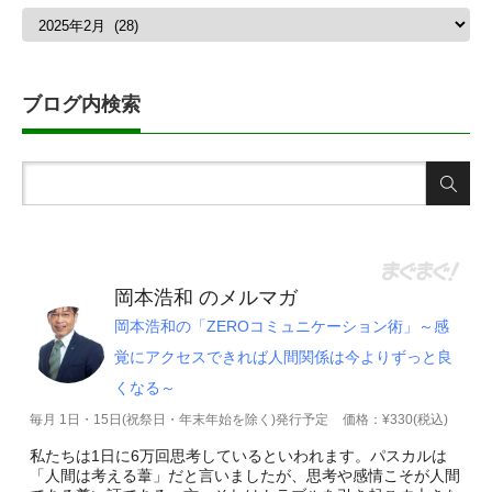
月
別
ア
ー
カ
ブログ内検索
イ
ブ
岡本浩和 のメルマガ
岡本浩和の「ZEROコミュニケーション術」～感
覚にアクセスできれば人間関係は今よりずっと良
くなる～
毎月 1日・15日(祝祭日・年末年始を除く)発行予定
価格：¥330(税込)
私たちは1日に6万回思考しているといわれます。パスカルは
「人間は考える葦」だと言いましたが、思考や感情こそが人間