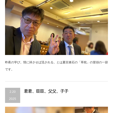
昨夜の学び。情に掉させば流される。とは夏目漱石の「草枕」の冒頭の一節
です。
君君、臣臣、父父、子子
2.20
2025