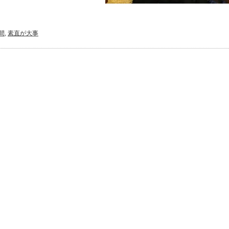
間
,
素直が大事