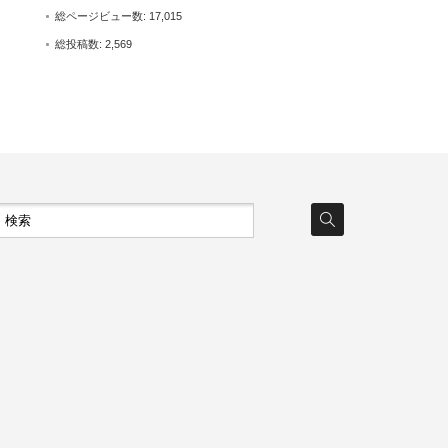
総ページビュー数:
17,015
総投稿数:
2,569