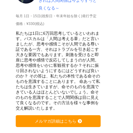
きれば人間関係は今よりずっと
良くなる～
毎月 1日・15日(祝祭日・年末年始を除く)発行予定
価格：¥330(税込)
私たちは1日に6万回思考しているといわれま
す。パスカルは「人間は考える葦」だと言い
ましたが、思考や感情こそが人間である尊い
証である一方、それはトラブルを引き起こす
大きな要因でもあります。刺激を受けると即
座に思考や感情で反応してしまうのが人間。
思考や感情をいかに客観視するか？それに振
り回されないようにするにはどうすれば良い
のか？ その答は、私たちの本性である命その
ものを意識することにあります。 命あって私
たちは生きていますが、命そのものを意識で
きている人はほとんどいないでしょう。命そ
のものを意識することで人間関係は目に見え
て良くなるのです。その方法を様々な事例を
交え解説いたします。
メルマガ詳細はこちら