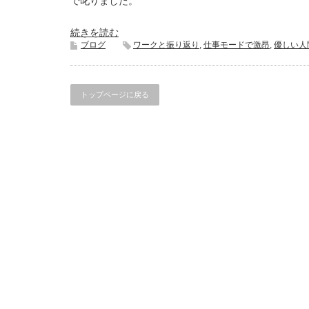
で叱りました。
続きを読む
ブログ
ワークと振り返り
,
仕事モードで激昂
,
優しい人
トップページに戻る