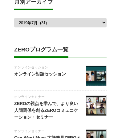
月別アーカイブ
月
別
ア
ー
カ
イ
ブ
ZEROプログラム一覧
オンラインセッション
オンライン対話セッション
オンラインセミナー
ZEROの視点を学んで、より良い
人間関係を創るZEROコミュニケ
ーション・セミナー
オンラインセミナー
Can Want Must 才能発見ZEROオ