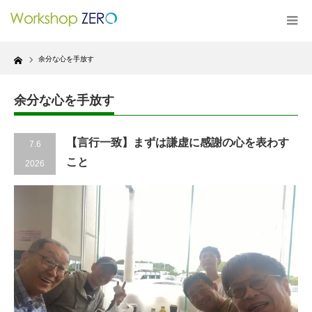
Home
余分な心を手放す
余分な心を手放す
【言行一致】まずは謙虚に感謝の心を表わす
7.6
こと
2026