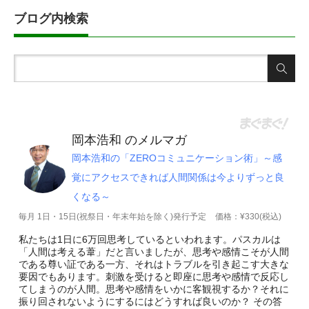
カ
ブログ内検索
イ
ブ
岡本浩和 のメルマガ
岡本浩和の「ZEROコミュニケーション術」～感
覚にアクセスできれば人間関係は今よりずっと良
くなる～
毎月 1日・15日(祝祭日・年末年始を除く)発行予定
価格：¥330(税込)
私たちは1日に6万回思考しているといわれます。パスカルは
「人間は考える葦」だと言いましたが、思考や感情こそが人間
である尊い証である一方、それはトラブルを引き起こす大きな
要因でもあります。刺激を受けると即座に思考や感情で反応し
てしまうのが人間。思考や感情をいかに客観視するか？それに
振り回されないようにするにはどうすれば良いのか？ その答