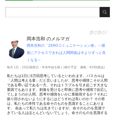
岡本浩和 のメルマガ
岡本浩和の「ZEROコミュニケーション術」～感
覚にアクセスできれば人間関係は今よりずっと良
くなる～
毎月 1日・15日(祝祭日・年末年始を除く)発行予定
価格：¥330(税込)
私たちは1日に6万回思考しているといわれます。パスカルは
「人間は考える葦」だと言いましたが、思考や感情こそが人間
である尊い証である一方、それはトラブルを引き起こす大きな
要因でもあります。刺激を受けると即座に思考や感情で反応し
てしまうのが人間。思考や感情をいかに客観視するか？それに
振り回されないようにするにはどうすれば良いのか？ その答
は、私たちの本性である命そのものを意識することにありま
す。 命あって私たちは生きていますが、命そのものを意識で
きている人はほとんどいないでしょう。命そのものを意識する