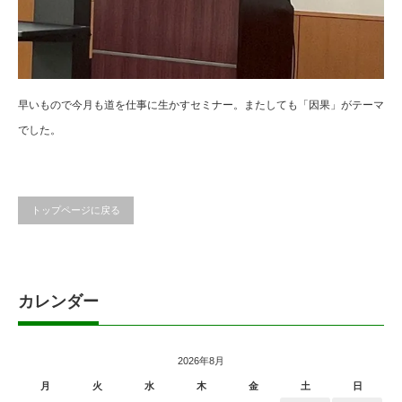
早いもので今月も道を仕事に生かすセミナー。またしても「因果」がテーマ
でした。
トップページに戻る
カレンダー
2026年8月
月
火
水
木
金
土
日