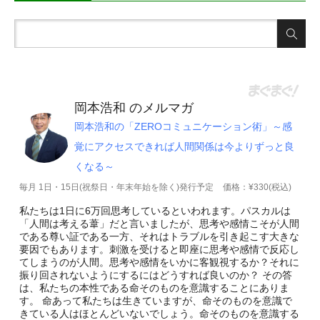
岡本浩和 のメルマガ
岡本浩和の「ZEROコミュニケーション術」～感
覚にアクセスできれば人間関係は今よりずっと良
くなる～
毎月 1日・15日(祝祭日・年末年始を除く)発行予定
価格：¥330(税込)
私たちは1日に6万回思考しているといわれます。パスカルは
「人間は考える葦」だと言いましたが、思考や感情こそが人間
である尊い証である一方、それはトラブルを引き起こす大きな
要因でもあります。刺激を受けると即座に思考や感情で反応し
てしまうのが人間。思考や感情をいかに客観視するか？それに
振り回されないようにするにはどうすれば良いのか？ その答
は、私たちの本性である命そのものを意識することにありま
す。 命あって私たちは生きていますが、命そのものを意識で
きている人はほとんどいないでしょう。命そのものを意識する