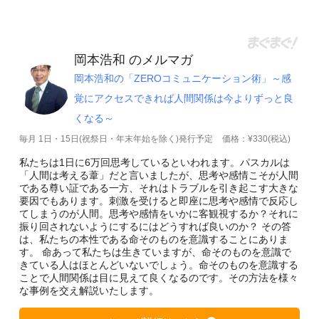
岡本浩和 のメルマガ
岡本浩和の「ZEROコミュニケーション術」～感
覚にアクセスできれば人間関係は今よりずっと良
くなる～
毎月 1日・15日(祝祭日・年末年始を除く)発行予定
価格：¥330(税込)
私たちは1日に6万回思考しているといわれます。パスカルは
「人間は考える葦」だと言いましたが、思考や感情こそが人間
である尊い証である一方、それはトラブルを引き起こす大きな
要因でもあります。刺激を受けると即座に思考や感情で反応し
てしまうのが人間。思考や感情をいかに客観視するか？それに
振り回されないようにするにはどうすれば良いのか？ その答
は、私たちの本性である命そのものを意識することにありま
す。 命あって私たちは生きていますが、命そのものを意識で
きている人はほとんどいないでしょう。命そのものを意識する
ことで人間関係は目に見えて良くなるのです。その方法を様々
な事例を交え解説いたします。