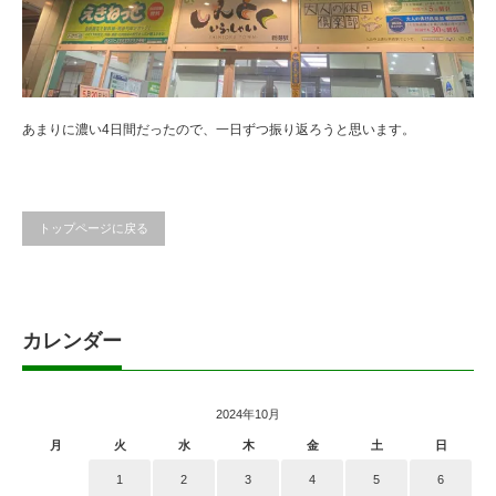
あまりに濃い4日間だったので、一日ずつ振り返ろうと思います。
トップページに戻る
カレンダー
2024年10月
月
火
水
木
金
土
日
1
2
3
4
5
6