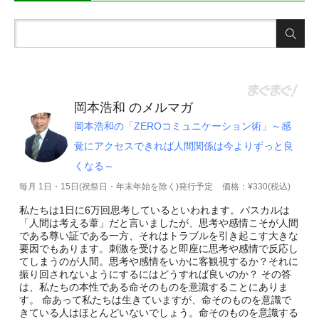
岡本浩和 のメルマガ
岡本浩和の「ZEROコミュニケーション術」～感
覚にアクセスできれば人間関係は今よりずっと良
くなる～
毎月 1日・15日(祝祭日・年末年始を除く)発行予定
価格：¥330(税込)
私たちは1日に6万回思考しているといわれます。パスカルは
「人間は考える葦」だと言いましたが、思考や感情こそが人間
である尊い証である一方、それはトラブルを引き起こす大きな
要因でもあります。刺激を受けると即座に思考や感情で反応し
てしまうのが人間。思考や感情をいかに客観視するか？それに
振り回されないようにするにはどうすれば良いのか？ その答
は、私たちの本性である命そのものを意識することにありま
す。 命あって私たちは生きていますが、命そのものを意識で
きている人はほとんどいないでしょう。命そのものを意識する